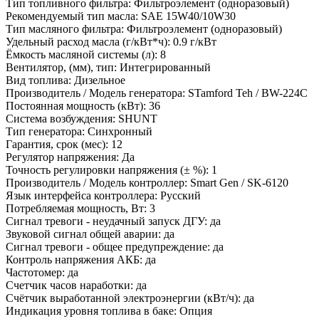
Тип топливного фильтра:
Фильтроэлемент (одноразовый)
Рекомендуемый тип масла:
SAE 15W40/10W30
Тип масляного фильтра:
Фильтроэлемент (одноразовый)
Удельный расход масла (г/кВт*ч):
0.9 г/кВт
Ёмкость масляной системы (л):
8
Вентилятор, (мм), тип:
Интегрированный
Вид топлива:
Дизельное
Производитель / Модель генератора:
STamford Teh / BW-224C
Постоянная мощность (кВт):
36
Система возбуждения:
SHUNT
Тип генератора:
Синхронный
Гарантия, срок (мес):
12
Регулятор напряжения:
Да
Точность регулировки напряжения (± %):
1
Производитель / Модель контроллер:
Smart Gen / SK-6120
Язык интерфейса контроллера:
Русский
Потребляемая мощность, Вт:
3
Сигнал тревоги - неудачный запуск ДГУ:
да
Звуковой сигнал общей аварии:
да
Сигнал тревоги - общее предупреждение:
да
Контроль напряжения АКБ:
да
Частотомер:
да
Счетчик часов наработки:
да
Счётчик выработанной электроэнергии (кВт/ч):
да
Индикация уровня топлива в баке:
Опция