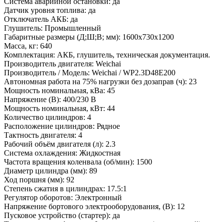
Система аварийной остановки:
да
Датчик уровня топлива:
да
Отключатель АКБ:
да
Глушитель:
Промышленный
Габаритные размеры (Д;Ш;В; мм):
1600х730х1200
Масса, кг:
640
Комплектация:
АКБ, глушитель, техническая документация.
Производитель двигателя:
Weichai
Производитель / Модель:
Weichai / WP2.3D48E200
Автономная работа на 75% нагрузки без дозаправ (ч):
23
Мощность номинальная, кВа:
45
Напряжение (В):
400/230 В
Мощность номинальная, кВт:
44
Количество цилиндров:
4
Расположение цилиндров:
Рядное
Тактность двигателя:
4
Рабочий объём двигателя (л):
2.3
Система охлаждения:
Жидкостная
Частота вращения коленвала (об/мин):
1500
Диаметр цилиндра (мм):
89
Ход поршня (мм):
92
Степень сжатия в цилиндрах:
17.5:1
Регулятор оборотов:
Электронный
Напряжение бортового электрооборудования, (В):
12
Пусковое устройство (стартер):
да