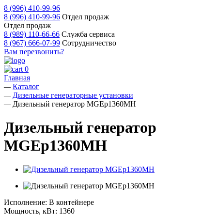
8 (996) 410-99-96
8 (996) 410-99-96
Отдел продаж
Отдел продаж
8 (989) 110-66-66
Служба сервиса
8 (967) 666-07-99
Сотрудничество
Вам перезвонить?
0
Главная
—
Каталог
—
Дизельные генераторные установки
—
Дизельный генератор MGEp1360MH
Дизельный генератор
MGEp1360MH
Исполнение:
В контейнере
Мощность, кВт:
1360