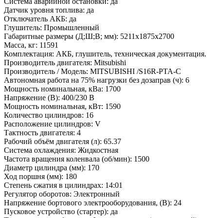
Система аварийной остановки:
да
Датчик уровня топлива:
да
Отключатель АКБ:
да
Глушитель:
Промышленный
Габаритные размеры (Д;Ш;В; мм):
5211х1875х2700
Масса, кг:
11591
Комплектация:
АКБ, глушитель, техническая документация.
Производитель двигателя:
Mitsubishi
Производитель / Модель:
MITSUBISHI /S16R-PTA-C
Автономная работа на 75% нагрузки без дозаправ (ч):
6
Мощность номинальная, кВа:
1700
Напряжение (В):
400/230 В
Мощность номинальная, кВт:
1590
Количество цилиндров:
16
Расположение цилиндров:
V
Тактность двигателя:
4
Рабочий объём двигателя (л):
65.37
Система охлаждения:
Жидкостная
Частота вращения коленвала (об/мин):
1500
Диаметр цилиндра (мм):
170
Ход поршня (мм):
180
Степень сжатия в цилиндрах:
14:01
Регулятор оборотов:
Электронный
Напряжение бортового электрооборудования, (В):
24
Пусковое устройство (стартер):
да