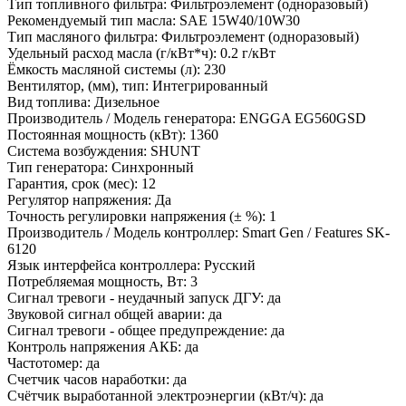
Тип топливного фильтра:
Фильтроэлемент (одноразовый)
Рекомендуемый тип масла:
SAE 15W40/10W30
Тип масляного фильтра:
Фильтроэлемент (одноразовый)
Удельный расход масла (г/кВт*ч):
0.2 г/кВт
Ёмкость масляной системы (л):
230
Вентилятор, (мм), тип:
Интегрированный
Вид топлива:
Дизельное
Производитель / Модель генератора:
ENGGA EG560GSD
Постоянная мощность (кВт):
1360
Система возбуждения:
SHUNT
Тип генератора:
Синхронный
Гарантия, срок (мес):
12
Регулятор напряжения:
Да
Точность регулировки напряжения (± %):
1
Производитель / Модель контроллер:
Smart Gen / Features SK-
6120
Язык интерфейса контроллера:
Русский
Потребляемая мощность, Вт:
3
Сигнал тревоги - неудачный запуск ДГУ:
да
Звуковой сигнал общей аварии:
да
Сигнал тревоги - общее предупреждение:
да
Контроль напряжения АКБ:
да
Частотомер:
да
Счетчик часов наработки:
да
Счётчик выработанной электроэнергии (кВт/ч):
да