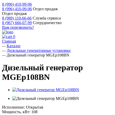
8 (996) 410-99-96
8 (996) 410-99-96
Отдел продаж
Отдел продаж
8 (989) 110-66-66
Служба сервиса
8 (967) 666-07-99
Сотрудничество
Вам перезвонить?
0
Главная
—
Каталог
—
Дизельные генераторные установки
—
Дизельный генератор MGEp108BN
Дизельный генератор
MGEp108BN
Исполнение:
Открытая
Мощность, кВт:
108