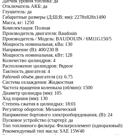
Датчик уровня топлива:
да
Отключатель АКБ:
да
Глушитель:
да
Габаритные размеры (Д;Ш;В; мм):
2278х828х1490
Масса, кг:
1250
Комплектация:
Полная
Производитель двигателя:
Baudouin
Производитель / Модель:
BAUDOUIN / 6M11G150/5
Мощность номинальная, кВа:
130
Напряжение (В):
400/230 В
Мощность номинальная, кВт:
128
Количество цилиндров:
4
Расположение цилиндров:
Рядное
Тактность двигателя:
4
Рабочий объём двигателя (л):
6.75
Система охлаждения:
Жидкостная
Частота вращения коленвала (об/мин):
1500
Диаметр цилиндра (мм):
105
Ход поршня (мм):
130
Степень сжатия в цилиндрах:
18:01
Регулятор оборотов:
Механический
Напряжение бортового электрооборудования, (В):
24
Пусковое устройство (стартер):
да
Тип топливного фильтра:
Фильтроэлемент (одноразовый)
Рекомендуемый тип масла:
SAE 15W40