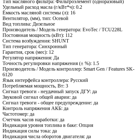
Тип масляного фильтра:
Фильтроэлемент (одноразовый)
Удельный расход масла (г/кВт*ч):
0.2
Ёмкость масляной системы (л):
16
Вентилятор, (мм), тип:
Осевой
Вид топлива:
Дизельное
Производитель / Модель генератора:
EvoTec / TCU228L
Постоянная мощность (кВт):
112
Система возбуждения:
SHUNT
Тип генератора:
Синхронный
Гарантия, срок (мес):
12
Регулятор напряжения:
Да
Точность регулировки напряжения (± %):
1.5
Производитель / Модель контроллер:
Smart Gen / Features SK-
6120
Язык интерфейса контроллера:
Русский
Потребляемая мощность, Вт:
3
Сигнал тревоги - неудачный запуск ДГУ:
да
Звуковой сигнал общей аварии:
да
Сигнал тревоги - общее предупреждение:
да
Контроль напряжения АКБ:
да
Частотомер:
да
Счетчик часов наработки:
да
Индикация уровня топлива в баке:
Опция
Индикация силы тока:
да
Индикация числа оборотов двигателя:
да