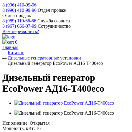
8 (996) 410-99-96
8 (996) 410-99-96
Отдел продаж
Отдел продаж
8 (989) 110-66-66
Служба сервиса
8 (967) 666-07-99
Сотрудничество
Вам перезвонить?
0
Главная
—
Каталог
—
Дизельные генераторные установки
—
Дизельный генератор EcoPower АД16-T400eco
Дизельный генератор
EcoPower АД16-T400eco
Исполнение:
Открытая
Мощность, кВт:
16