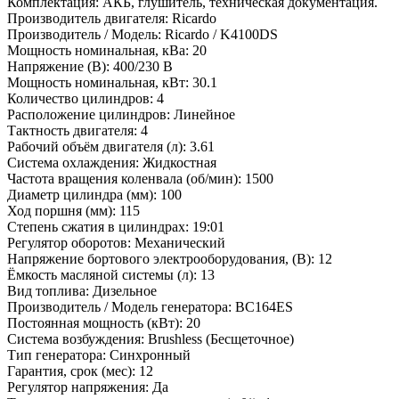
Комплектация:
АКБ, глушитель, техническая документация.
Производитель двигателя:
Ricardo
Производитель / Модель:
Ricardo / K4100DS
Мощность номинальная, кВа:
20
Напряжение (В):
400/230 В
Мощность номинальная, кВт:
30.1
Количество цилиндров:
4
Расположение цилиндров:
Линейное
Тактность двигателя:
4
Рабочий объём двигателя (л):
3.61
Система охлаждения:
Жидкостная
Частота вращения коленвала (об/мин):
1500
Диаметр цилиндра (мм):
100
Ход поршня (мм):
115
Степень сжатия в цилиндрах:
19:01
Регулятор оборотов:
Механический
Напряжение бортового электрооборудования, (В):
12
Ёмкость масляной системы (л):
13
Вид топлива:
Дизельное
Производитель / Модель генератора:
BC164ES
Постоянная мощность (кВт):
20
Система возбуждения:
Brushless (Бесщеточное)
Тип генератора:
Синхронный
Гарантия, срок (мес):
12
Регулятор напряжения:
Да